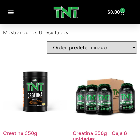
Inicio
/ Productos etiquetados “recuperacion”
0
recuperacion
$
0,00
PRODUCTOS POR CATEGORÍAS
Mostrando los 6 resultados
Creatina 350g
Creatina 350g – Caja 6
unidades