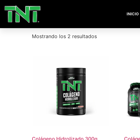
Inicio
/ Productos etiquetados “medicina”
INICIO
medicina
Mostrando los 2 resultados
Colágeno Hidrolizado 300g
Coláge