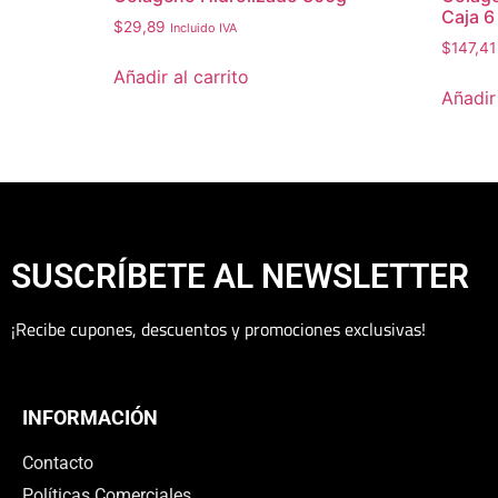
Caja 6
$
29,89
Incluido IVA
$
147,41
Añadir al carrito
Añadir 
SUSCRÍBETE AL NEWSLETTER
¡Recibe cupones, descuentos y promociones exclusivas!
INFORMACIÓN
Contacto
Políticas Comerciales