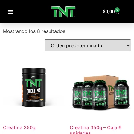
Inicio
/ Productos etiquetados “Fisico deportivo”
0
Fisico deportivo
$
0,00
PRODUCTOS POR CATEGORÍAS
Mostrando los 8 resultados
Creatina 350g
Creatina 350g – Caja 6
unidades