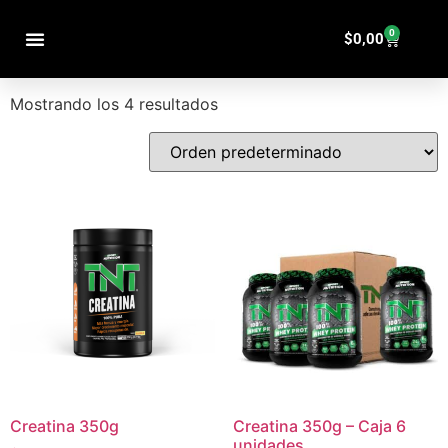
Inicio
/ Productos etiquetados “energia”
0
energia
$
0,00
PRODUCTOS POR CATEGORÍAS
Mostrando los 4 resultados
Creatina 350g
Creatina 350g – Caja 6
unidades