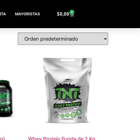
0
$
0,00
NTA
MAYORISTAS
g)
Whey Protein Funda de 2 Kg