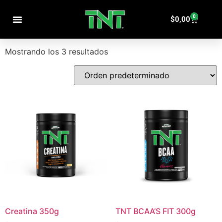
Inicio
/ Pre-Entreno
0
Pre-Entreno
$
0,00
Mostrando los 3 resultados
Creatina 350g
TNT BCAA’S FIT 300g